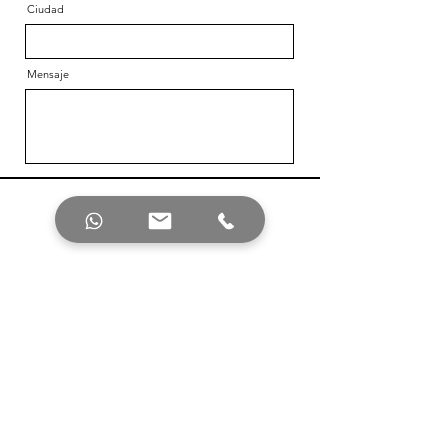
Ciudad
Mensaje
Enviar
Escríbenos:
Sierra Tarahumara #257